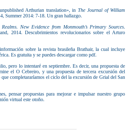
npublished Arthurian translation», in
The Journal of William
4, Summer 2014: 7-18. Un gran hallazgo.
n Realms. New Evidence from Monmouth’s Primary Sources
.
land, 2014. Descubrimientos revolucionarios sobre el Arturo
información sobre la revista brasileña Brathair, la cual incluye
bérica. Es gratuita y se puedes descargar como pdf.
io, pero lo intentaré en septiembre. Es decir, una propuesta de
mine el O Cebreiro, y una propuesta de tercera excursión del
o que completararíamos el ciclo del la excursión de Grial del San
 mes, pensar propuestas para mejorar e impulsar nuestro grupo
ión virtual este otoño.