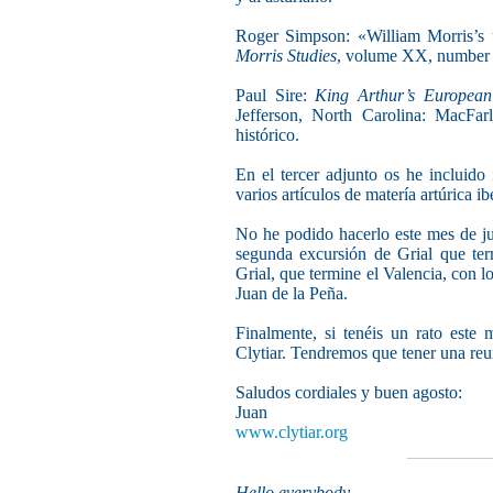
Roger Simpson: «William Morris’s u
Morris Studies
, volume XX, number 
Paul Sire:
King Arthur’s Europea
Jefferson, North Carolina: MacFar
histórico.
En el tercer adjunto os he incluido 
varios artículos de matería artúrica i
No he podido hacerlo este mes de jul
segunda excursión de Grial que ter
Grial, que termine el Valencia, con l
Juan de la Peña.
Finalmente, si tenéis un rato este
Clytiar. Tendremos que tener una reun
Saludos cordiales y buen agosto:
Juan
www.clytiar.org
Hello everybody,