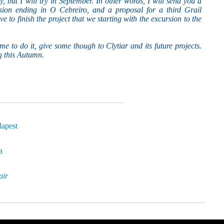
ly, but I will try in September. In other words, I will send you a
sion ending in O Cebreiro, and a proposal for a third Grail
 to finish the project that we starting with the excursion to the
e to do it, give some though to Clytiar and its future projects.
g this Autumn.
dapest
a
air