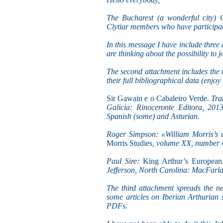
The Bucharest (a wonderful city) C
Clytiar members who have participate
In this message I have include three 
are thinking about the possibility to 
The second attachment includes the m
their full bibliographical data (enjoy
Sir Gawain e o Cabaleiro Verde
. Tr
Galicia: Rinoceronte Editora, 2013.
Spanish (some) and Asturian.
Roger Simpson: «William Morris’s u
Morris Studies
, volume XX, number 4
Paul Sire:
King Arthur’s Europea
Jefferson, North Carolina: MacFarlan
The third attachment spreads the new
some articles on Iberian Arthurian 
PDFs.