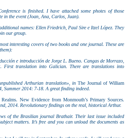
onference is finished. I have attached some photes of those
 in the event (Joan, Ana, Carlos, Juan).
additional names: Ellen Friedrich, Paul Sire e Itzel López. They
join our group.
ost interesting covers of two books and one journal. These are
 them):
aducción e introducción de Jorge L. Bueno. Cangas de Morrazo,
 First translation into Galician. There are translations into
npublished Arthurian translation», in
The Journal of William
, Summer 2014: 7-18. A great finding indeed.
n Realms. New Evidence from Monmouth’s Primary Sources
.
d, 2014. Revolutionary findings on the real, historical Arthur.
s of the Brasilian journal Brathair. Their last issue included
subject matters. It’s free and you can unload the documents as