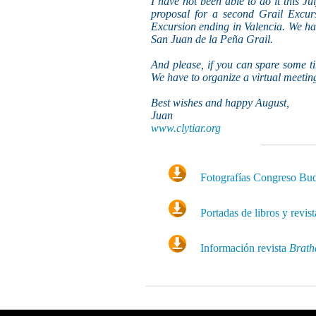
I have not been able to do it this Ju
proposal for a second Grail Excur
Excursion ending in Valencia. We have
San Juan de la Peña Grail.
And please, if you can spare some tim
We have to organize a virtual meetin
Best wishes and happy August,
Juan
www.clytiar.org
Fotografías Congreso Bu
Portadas de libros y revist
Información revista
Brath