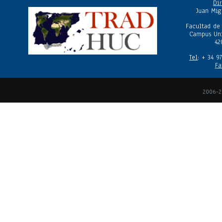
Dir
Juan Mig
Facultad de
Campus Uni
42
Tel
: + 34 9
Fa
2006-2