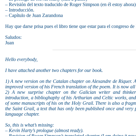
– Revisión del texto traducido de Roger Simpson (en él estoy ahora)
– Introducción.
– Capítulo de Juan Zarandona
Hay que darse prisa pues el libro tiene que estar para el congreso de
Saludos:
Juan
Hello everybody,
I have attached another two chapters for our book.
1) A new version on the Catalan chapter on Alexandre de Riquer. 
improved version of his French translation of the poem. It is now all
2) A new surprise chapter on the Galician writer and thinker
introduction, a biblioghaphy of his Arthurian and Celtic works, and t
of some manuscripts of his on the Holy Grail. There is also a fragme
the Saint Grail, a text that has only been published once and very 
language chapter.
So, this is what’s missing:
– Kevin Harty’s prologue (almost ready).
– Revision of Roger Simpson’s translated chapter (I am doing it now