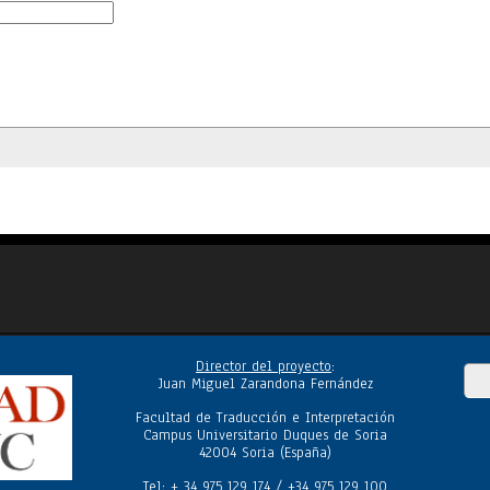
Director del proyecto
:
Juan Miguel Zarandona Fernández
Facultad de Traducción e Interpretación
Campus Universitario Duques de Soria
42004 Soria (España)
Tel
: + 34 975 129 174 / +34 975 129 100