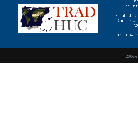
Dir
Juan Mig
Facultad de
Campus Uni
42
Tel
: + 34 9
Fa
2006-2